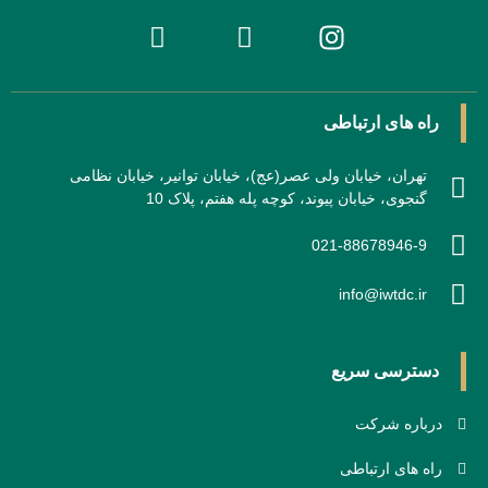
راه های ارتباطی
تهران، خیابان ولی عصر(عج)، خیابان توانیر، خیابان نظامی
گنجوی، خیابان پیوند، کوچه پله هفتم، پلاک 10
021-88678946-9
info@iwtdc.ir
دسترسی سریع
درباره شرکت
راه های ارتباطی