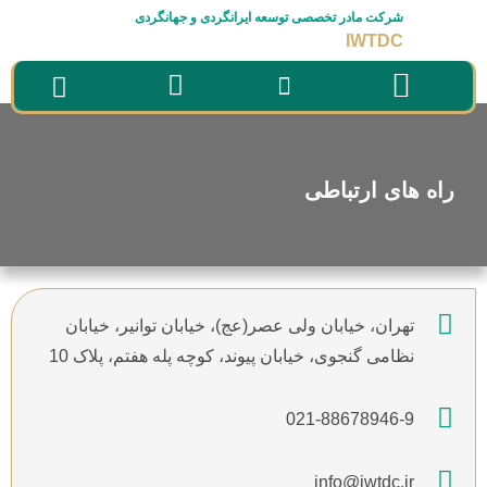
شرکت مادر تخصصی توسعه ایرانگردی و جهانگردی
IWTDC
سامانه ها
صفحه نخست
درباره شرکت
راه های ارتباطی
راه های ارتباطی
تهران، خیابان ولی عصر(عج)، خیابان توانیر، خیابان
نظامی گنجوی، خیابان پیوند، کوچه پله هفتم، پلاک 10
021-88678946-9
info@iwtdc.ir