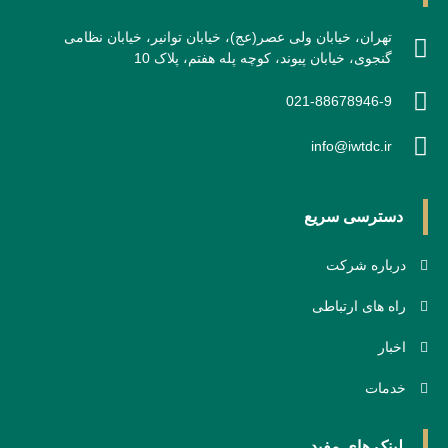
تهران، خیابان ولی عصر(عج)، خیابان توانیر، خیابان نظامی
گنجوی، خیابان پیوند، کوچه پله هفتم، پلاک 10
021-88678946-9
info@iwtdc.ir
دسترسی سریع
درباره شرکت
راه های ارتباطی
اخبار
خدمات
لینک های مفید